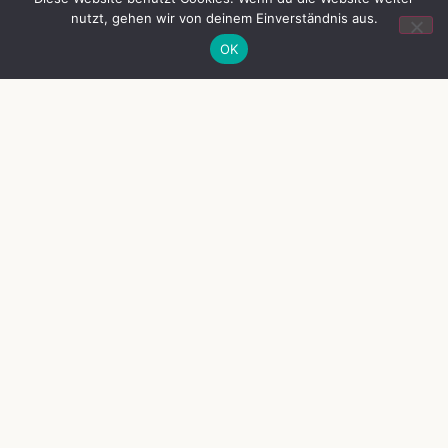
nutzt, gehen wir von deinem Einverständnis aus.
OK
Neuer Termin: Tierparkfest am 10.
Oktober 2026
Am 10. Oktober 2026 von 10:00 bis 17:00 Uhr laden wir euch
herzlich zu unserem großen Tierparkfest ein! Erlebt eine exotische
Tiershow hautnah, genießt Spiel
Weiterlesen »