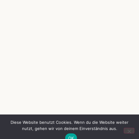
Diese Website benutzt Cookies. Wenn du die Website weiter
nutzt, gehen wir von deinem Einverständnis aus.
Auch ohne Café schmackhafter
OK