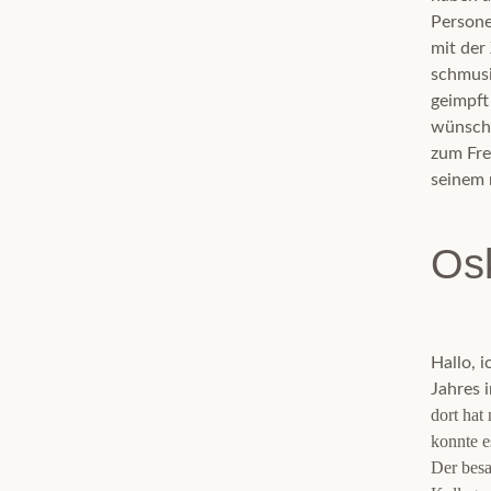
Persone
mit der
schmusig
geimpft
wünsche
zum Fre
seinem 
Os
Hallo, 
Jahres 
dort hat
konnte e
Der besa