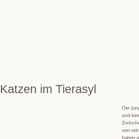
Katzen im Tierasyl
Der jun
und kam
Zwische
von sei
haben a